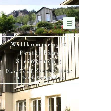
Willkommen im
Ferienhaus
Verfügbarkeit aller Objekte
Steinbruch 5
Das Fünf Sterne Haus
in Bad Schandau
Haus Elbsinfonie - bis 6