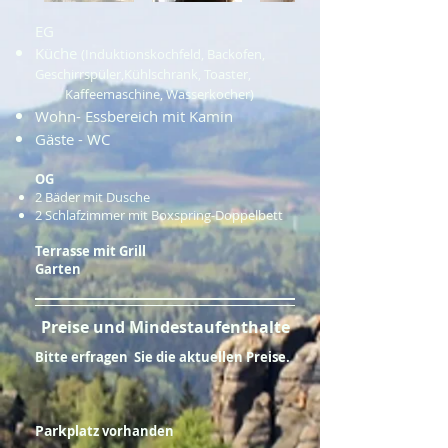
EG
Küche
(Induktionskochfeld, Backofen,
Geschirrspüler,Kühlschrank, Toaster,
Kaffeemaschine, Wasserkocher)
Wohn- Essbereich mit Kamin
Gäste - WC
OG
2 Bäder mit Dusche
2 Schlafzimmer mit Boxspring-Doppelbett
Terrasse mit Grill
Garten
Preise und Mindestaufenthalte
Bitte erfragen Sie die aktuellen Preise.
Park
platz vorhanden