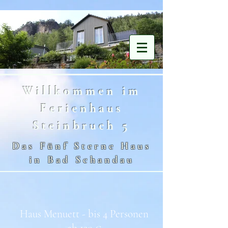
Willkommen im
Ferienhaus
Verfügbarkeit aller Objekte
Steinbruch 5
Das Fünf Sterne Haus
in Bad Schandau
Haus Menuett - bis 4 Personen