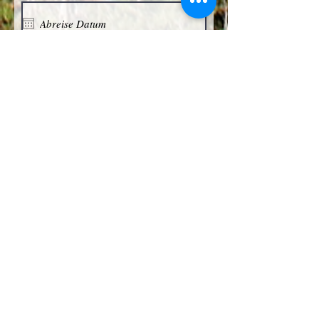
Haus Elsinfonie
Haus Menuett
Haus Sonate
Anzahl der Personen
Ich stimme der
Datenschutzerklärung zu.
"Datenschutzerklärung lesen"
Ich stimme den AGB zu
"AGB
lesen"
Anfragen